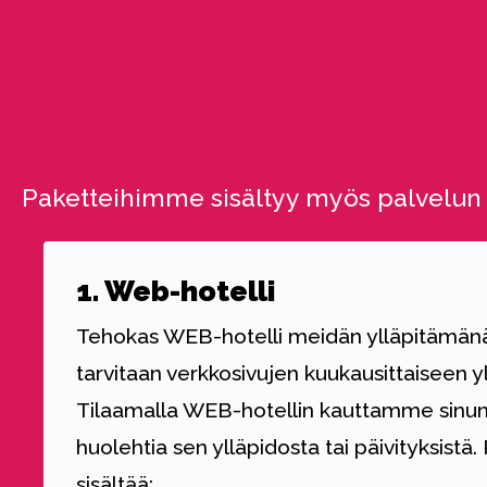
Paketteihimme sisältyy myös palvelun si
1. Web-hotelli
Tehokas WEB-hotelli meidän ylläpitämänä
tarvitaan verkkosivujen kuukausittaiseen y
Tilaamalla WEB-hotellin kauttamme sinun 
huolehtia sen ylläpidosta tai päivityksist
sisältää: