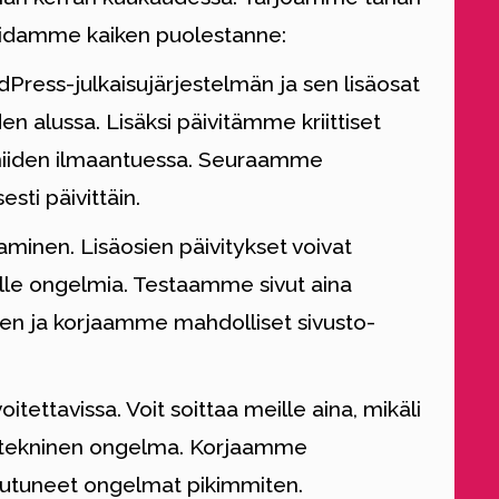
 hoidamme kaiken puolestanne:
ress-julkaisujärjestelmän ja sen lisäosat
n alussa. Lisäksi päivitämme kriittiset
 niiden ilmaantuessa. Seuraamme
sesti päivittäin.
minen. Lisäosien päivitykset voivat
olle ongelmia. Testaamme sivut aina
keen ja korjaamme mahdolliset sivusto-
tettavissa. Voit soittaa meille aina, mikäli
kin tekninen ongelma. Korjaamme
heutuneet ongelmat pikimmiten.