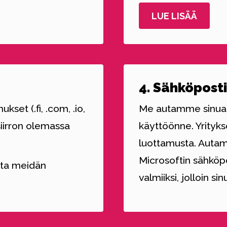
LUE LISÄÄ
4. Sähköposti
set (.fi, .com, .io,
Me autamme sinua 
iirron olemassa
käyttöönne. Yrityk
luottamusta. Auta
Microsoftin sähköp
nta meidän
valmiiksi, jolloin si