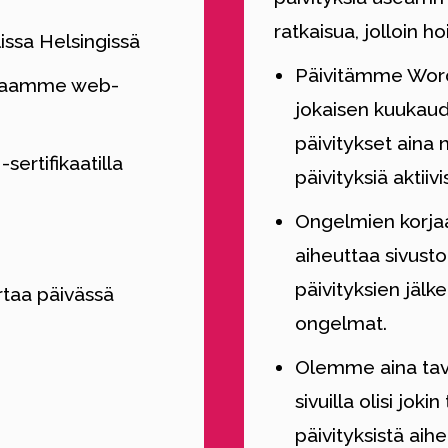
ratkaisua, jolloin
lissa Helsingissä
Päivitämme WordP
uraamme web-
jokaisen kuukaude
päivitykset aina
ertifikaatilla
päivityksiä aktiivi
Ongelmien korjaa
aiheuttaa sivust
päivityksien jäl
taa päivässä
ongelmat.
Olemme aina tavoi
sivuilla olisi jo
päivityksistä ai