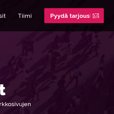
it
Tiimi
Pyydä tarjous
t
rkkosivujen