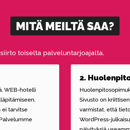
MITÄ MEILTÄ SAA?
irto toiselta palveluntarjoajalta.
2. Huolenpit
. WEB-hotelli
Huolenpitosopimukse
lläpitämiseen.
Sivusto on kriittisen
ei tarvitse
varmistat, että tie
ä. Palvelumme
WordPress-julkaisuj
päivityksiä useam