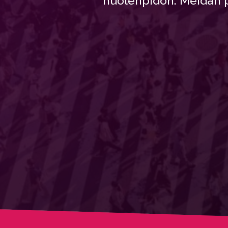
huolenpidon. Meidän pä