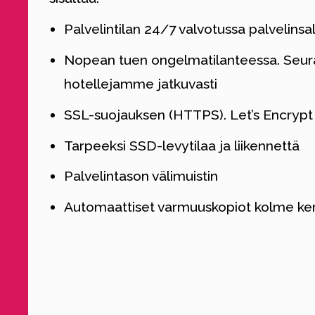
Palvelintilan 24/7 valvotussa palvelinsa
Nopean tuen ongelmatilanteessa. Se
hotellejamme jatkuvasti
SSL-suojauksen (HTTPS). Let’s Encrypt -s
Tarpeeksi SSD-levytilaa ja liikennettä
Palvelintason välimuistin
Automaattiset varmuuskopiot kolme ker