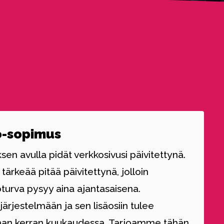
o-sopimus
n avulla pidät verkkosivusi päivitettynä.
 tärkeää pitää päivitettynä, jolloin
toturva pysyy aina ajantasaisena.
ärjestelmään ja sen lisäosiin tulee
man kerran kuukaudessa. Tarjoamme tähän