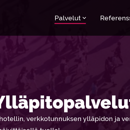
Palvelut
Referenss
Ylläpito­palvelu
tellin, verkkotunnuksen ylläpidon ja ve