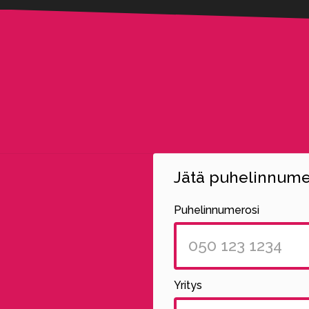
Jätä puhelinnumer
Puhelinnumerosi
Yritys