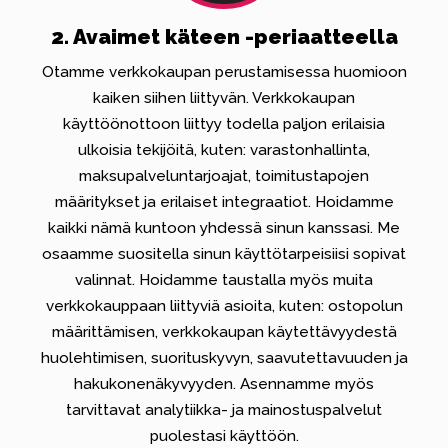
2. Avaimet käteen -periaatteella
Otamme verkkokaupan perustamisessa huomioon
kaiken siihen liittyvän. Verkkokaupan
käyttöönottoon liittyy todella paljon erilaisia
ulkoisia tekijöitä, kuten: varastonhallinta,
maksupalveluntarjoajat, toimitustapojen
määritykset ja erilaiset integraatiot. Hoidamme
kaikki nämä kuntoon yhdessä sinun kanssasi. Me
osaamme suositella sinun käyttötarpeisiisi sopivat
valinnat. Hoidamme taustalla myös muita
verkkokauppaan liittyviä asioita, kuten: ostopolun
määrittämisen, verkkokaupan käytettävyydestä
huolehtimisen, suorituskyvyn, saavutettavuuden ja
hakukonenäkyvyyden. Asennamme myös
tarvittavat analytiikka- ja mainostuspalvelut
puolestasi käyttöön.