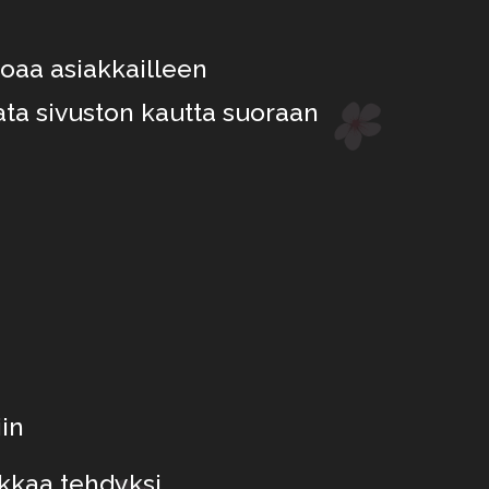
joaa asiakkailleen
ata sivuston kautta suoraan
in
rkkaa tehdyksi