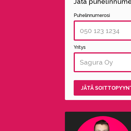
Jätä puhelinnumer
Puhelinnumerosi
Yritys
Alternative: