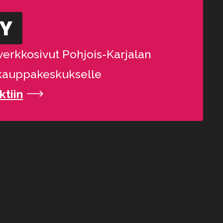
YY
verkkosivut Pohjois-Karjalan
kauppakeskukselle
ktiin