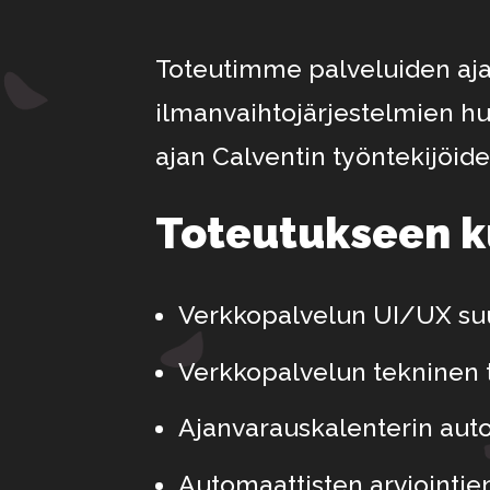
Toteutimme palveluiden ajan
ilmanvaihtojärjestelmien huo
ajan Calventin työntekijöide
Toteutukseen k
Verkkopalvelun UI/UX suu
Verkkopalvelun tekninen 
Ajanvarauskalenterin aut
Automaattisten arviointie