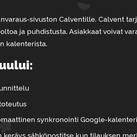
varaus-sivuston Calventille. Calvent tar
ltoa ja puhdistusta. Asiakkaat voivat var
n kalenterista.
uului:
nnittelu
toteutus
omaattinen synkronointi Google-kalenteri
n keräys sähköpostitse kun tilauksen me