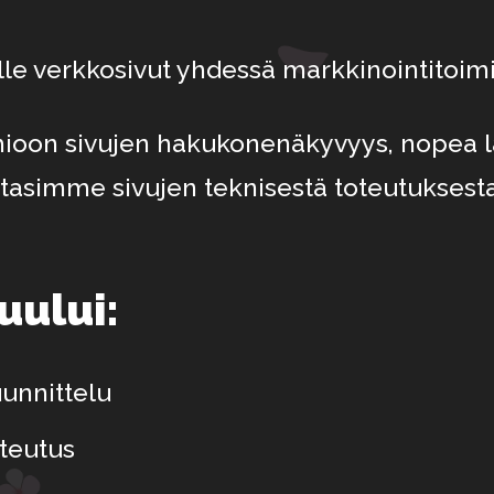
le verkkosivut yhdessä markkinointitoim
mioon sivujen hakukonenäkyvyys, nopea la
asimme sivujen teknisestä toteutuksest
uului:
unnittelu
teutus