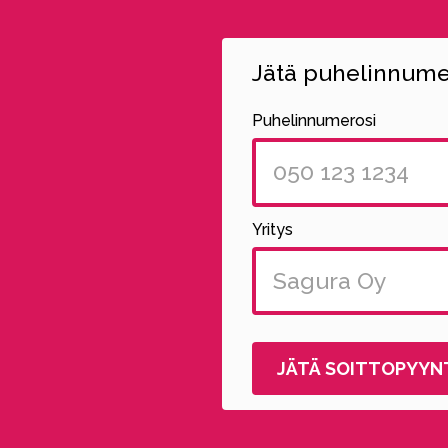
Jätä puhelinnumer
Puhelinnumerosi
Yritys
Alternative: