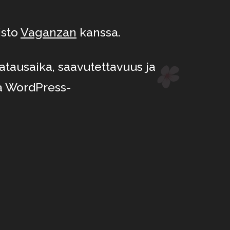
isto
Vaganzan
kanssa.
tausaika, saavutettavuus ja
a WordPress-