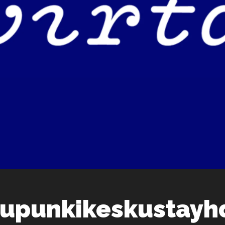
upunkikeskustayhd