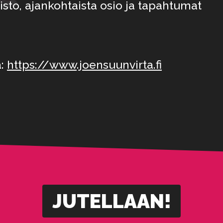
misto, ajankohtaista osio ja tapahtumat
ä:
https://www.joensuunvirta.fi
JUTELLAAN!