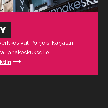
YY
verkkosivut Pohjois-Karjalan
kauppakeskukselle
ktiin