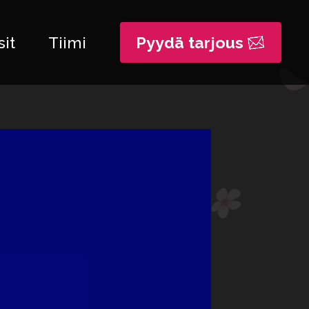
it
Tiimi
Pyydä tarjous