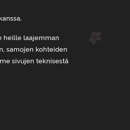
kanssa.
me heille laajemman
an, samojen kohteiden
mme sivujen teknisestä