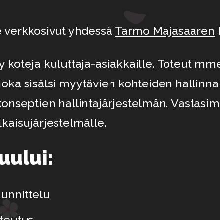
 verkkosivut yhdessä
Tarmo Majasaaren
y koteja kuluttaja-asiakkaille. Toteutim
oka sisälsi myytävien kohteiden hallinn
skonseptien hallintajärjestelmän. Vastasi
kaisujärjestelmälle.
uului:
unnittelu
teutus