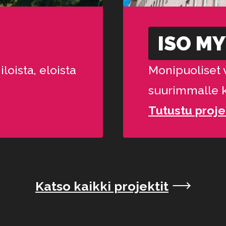
ISO M
oista, eloista
Monipuoliset 
suurimmalle 
Tutustu proje
Katso kaikki projektit