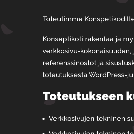
Toteutimme Konspetikodille
Konseptikoti rakentaa ja my
verkkosivu-kokonaisuuden, j
referenssinostot ja sisustu
toteutuksesta WordPress-jul
Toteutukseen k
Verkkosivujen tekninen su
Verkkosivujen tekninen to