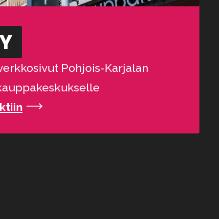
YY
verkkosivut Pohjois-Karjalan
kauppakeskukselle
ktiin