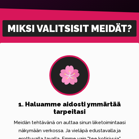
MIKSI VALITSISIT MEIDÄT?
1. Haluamme aidosti ymmärtää
tarpeitasi
Meidän tehtävänä on auttaa sinun liiketoimintaasi
näkymään verkossa. Ja vieläpä edustavalla ja
erottuvalla tavalla. Emme vain "tee kotisivuja"