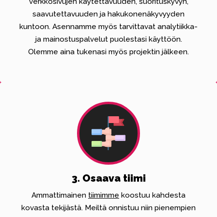
verkkosivujen käytettävuuden, suorituskyvyn,
saavutettavuuden ja hakukonenäkyvyyden
kuntoon. Asennamme myös tarvittavat analytiikka-
ja mainostuspalvelut puolestasi käyttöön.
Olemme aina tukenasi myös projektin jälkeen.
3. Osaava tiimi
Ammattimainen
tiimimme
koostuu kahdesta
kovasta tekijästä. Meiltä onnistuu niin pienempien