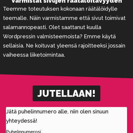
Varmistat sivujen räätälöitävyyden
Teemme toteutuksen kokonaan räätälöidylle
teemalle. Näin varmistamme että sivut toimivat
salamannopeasti. Olet saattanut kuulla
Wordpressin valmisteemoista? Emme käytä
sellaisia. Ne koituvat yleensä rajoitteeksi jossain
vaiheessa liiketoimintaa.
JUTELLAAN!
Jätä puhelinnumero alle, niin olen sinuun
yhteydessä!
Puhelinnumerosi