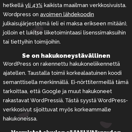
hetkellä
yli 43%
kaikista maailman verkkosivuista.
Wordpress on
avoimen lähdekoodin
julkaisujärjestelmä (eli ei maksa erikseen mitään),
jolloin et lukitse liiketoimintaasi lisenssimaksuihin
tai tiettyihin toimijoihin.
Se on hakukone­ystävällinen
WordPress on rakennettu hakukoneliikennettä
ajatellen. Taustalla toimii korkealaatuinen koodi
semanttisella merkinnällä. Ei-nörttitermeillä tämä
tarkoittaa, että Google ja muut hakukoneet
rakastavat WordPressiä. Tästä syystä WordPress-
verkkosivut sijoittuvat myös korkeammalle
hakukoneissa.