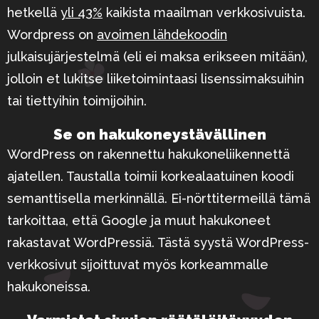
hetkellä
yli 43%
kaikista maailman verkkosivuista.
Wordpress on
avoimen lähdekoodin
julkaisujärjestelmä (eli ei maksa erikseen mitään),
jolloin et lukitse liiketoimintaasi lisenssimaksuihin
tai tiettyihin toimijoihin.
Se on hakukone­ystävällinen
WordPress on rakennettu hakukoneliikennettä
ajatellen. Taustalla toimii korkealaatuinen koodi
semanttisella merkinnällä. Ei-nörttitermeillä tämä
tarkoittaa, että Google ja muut hakukoneet
rakastavat WordPressiä. Tästä syystä WordPress-
verkkosivut sijoittuvat myös korkeammalle
hakukoneissa.