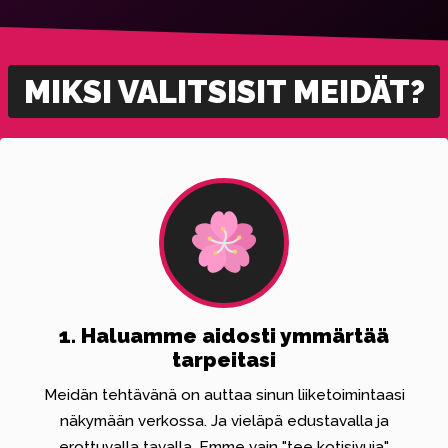
MIKSI VALITSISIT MEIDÄT?
1. Haluamme aidosti ymmärtää
tarpeitasi
Meidän tehtävänä on auttaa sinun liiketoimintaasi
näkymään verkossa. Ja vieläpä edustavalla ja
erottuvalla tavalla. Emme vain "tee kotisivuja"