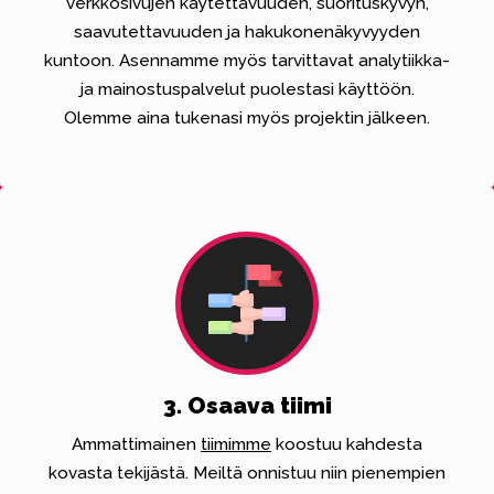
verkkosivujen käytettävuuden, suorituskyvyn,
saavutettavuuden ja hakukonenäkyvyyden
kuntoon. Asennamme myös tarvittavat analytiikka-
ja mainostuspalvelut puolestasi käyttöön.
Olemme aina tukenasi myös projektin jälkeen.
3. Osaava tiimi
Ammattimainen
tiimimme
koostuu kahdesta
kovasta tekijästä. Meiltä onnistuu niin pienempien