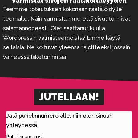
Varmistat sivujen räätälöitävyyden
Teemme toteutuksen kokonaan räätälöidylle
teemalle. Näin varmistamme että sivut toimivat
salamannopeasti. Olet saattanut kuulla
Wordpressin valmisteemoista? Emme käytä
sellaisia. Ne koituvat yleensä rajoitteeksi jossain
vaiheessa liiketoimintaa.
JUTELLAAN!
Jätä puhelinnumero alle, niin olen sinuun
yhteydessä!
Puhelinnumerosi