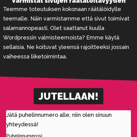
Varmistat sivujen räätälöitävyyden
Teemme toteutuksen kokonaan räätälöidylle
teemalle. Näin varmistamme että sivut toimivat
salamannopeasti. Olet saattanut kuulla
Wordpressin valmisteemoista? Emme käytä
sellaisia. Ne koituvat yleensä rajoitteeksi jossain
vaiheessa liiketoimintaa.
JUTELLAAN!
Jätä puhelinnumero alle, niin olen sinuun
yhteydessä!
Puhelinnumerosi