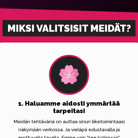
MIKSI VALITSISIT MEIDÄT?
1. Haluamme aidosti ymmärtää
tarpeitasi
Meidän tehtävänä on auttaa sinun liiketoimintaasi
näkymään verkossa. Ja vieläpä edustavalla ja
erottuvalla tavalla. Emme vain "tee kotisivuja"