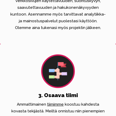
verkkosivujen käytettävuuden, suorituskyvyn,
saavutettavuuden ja hakukonenäkyvyyden
kuntoon. Asennamme myös tarvittavat analytiikka-
ja mainostuspalvelut puolestasi käyttöön.
Olemme aina tukenasi myös projektin jälkeen.
3. Osaava tiimi
Ammattimainen
tiimimme
koostuu kahdesta
kovasta tekijästä. Meiltä onnistuu niin pienempien