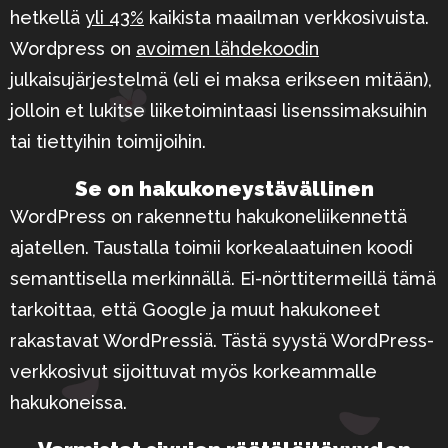
hetkellä
yli 43%
kaikista maailman verkkosivuista.
Wordpress on
avoimen lähdekoodin
julkaisujärjestelmä (eli ei maksa erikseen mitään),
jolloin et lukitse liiketoimintaasi lisenssimaksuihin
tai tiettyihin toimijoihin.
Se on hakukone­ystävällinen
WordPress on rakennettu hakukoneliikennettä
ajatellen. Taustalla toimii korkealaatuinen koodi
semanttisella merkinnällä. Ei-nörttitermeillä tämä
tarkoittaa, että Google ja muut hakukoneet
rakastavat WordPressiä. Tästä syystä WordPress-
verkkosivut sijoittuvat myös korkeammalle
hakukoneissa.