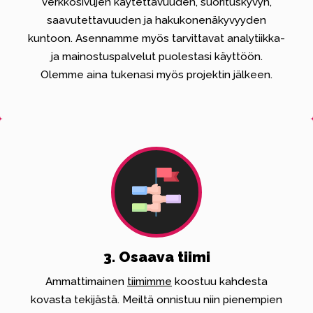
verkkosivujen käytettävuuden, suorituskyvyn,
saavutettavuuden ja hakukonenäkyvyyden
kuntoon. Asennamme myös tarvittavat analytiikka-
ja mainostuspalvelut puolestasi käyttöön.
Olemme aina tukenasi myös projektin jälkeen.
3. Osaava tiimi
Ammattimainen
tiimimme
koostuu kahdesta
kovasta tekijästä. Meiltä onnistuu niin pienempien