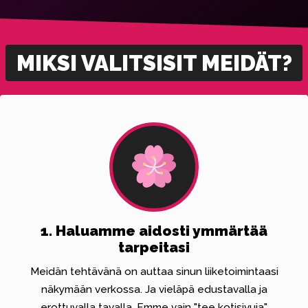
MIKSI VALITSISIT MEIDÄT?
1. Haluamme aidosti ymmärtää
tarpeitasi
Meidän tehtävänä on auttaa sinun liiketoimintaasi
näkymään verkossa. Ja vieläpä edustavalla ja
erottuvalla tavalla. Emme vain "tee kotisivuja"