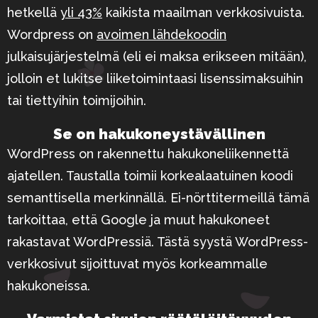
hetkellä
yli 43%
kaikista maailman verkkosivuista.
Wordpress on
avoimen lähdekoodin
julkaisujärjestelmä (eli ei maksa erikseen mitään),
jolloin et lukitse liiketoimintaasi lisenssimaksuihin
tai tiettyihin toimijoihin.
Se on hakukone­ystävällinen
WordPress on rakennettu hakukoneliikennettä
ajatellen. Taustalla toimii korkealaatuinen koodi
semanttisella merkinnällä. Ei-nörttitermeillä tämä
tarkoittaa, että Google ja muut hakukoneet
rakastavat WordPressiä. Tästä syystä WordPress-
verkkosivut sijoittuvat myös korkeammalle
hakukoneissa.