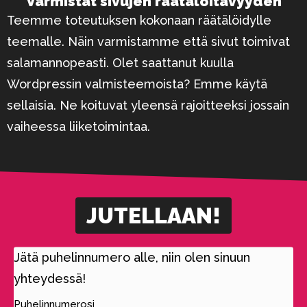
Varmistat sivujen räätälöitävyyden
Teemme toteutuksen kokonaan räätälöidylle
teemalle. Näin varmistamme että sivut toimivat
salamannopeasti. Olet saattanut kuulla
Wordpressin valmisteemoista? Emme käytä
sellaisia. Ne koituvat yleensä rajoitteeksi jossain
vaiheessa liiketoimintaa.
JUTELLAAN!
Jätä puhelinnumero alle, niin olen sinuun
yhteydessä!
Puhelinnumerosi